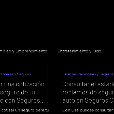
mpleo y Emprendimiento
Entretenimiento y Ocio
os y Legales
Educación y Desarrollo Personal
rsonales y Seguros
Finanzas Personales y Seguros
r una cotización
Consultar el estad
 seguro de tu
reclamos de segu
Moda y Cuidado Personal
Hogar y Seguridad
lo con Seguros
auto en Seguros C
 cotizar un seguro para tu
Con Lisa puedes consultar 