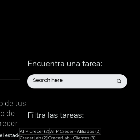
Encuentra una tarea:
o de tus
ro de
Filtra las tareas:
recer
2 entradas
2 entradas
AFP Crecer
(2)
AFP Crecer - Afiliados
(2)
el estado
2 entradas
3 entradas
CrecerLab
(2)
CrecerLab - Clientes
(3)