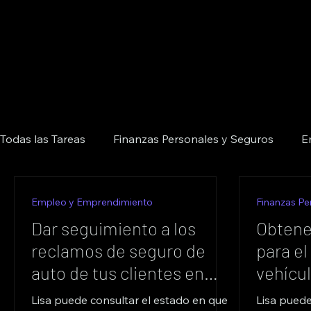
Todas las Tareas
Finanzas Personales y Seguros
E
Salud y Bienestar Integral
Servicios Administrativ
Empleo y Emprendimiento
Finanzas Pe
Dar seguimiento a los
Obtene
reclamos de seguro de
para el
Movilidad y Viajes
Alimentación y Gastronomía
auto de tus clientes en
vehícu
Seguros Crecer
Crecer
Lisa puede consultar el estado en que
Lisa puede