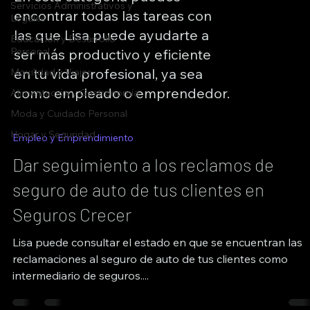
Servicios Administrativos y
encontrar todas las tareas con
Legales
las que Lisa puede ayudarte a
Educación y Desarrollo
Personal
ser más productivo y eficiente
en tu vida profesional, ya sea
Movilidad y Viajes
como empleado o emprendedor.
Alimentación y Gastronomía
Moda y Cuidado Personal
Hogar y Seguridad
Empleo y Emprendimiento
Dar seguimiento a los reclamos de
seguro de auto de tus clientes en
Seguros Crecer
Lisa puede consultar el estado en que se encuentran las
reclamaciones al seguro de auto de tus clientes como
intermediario de seguros....