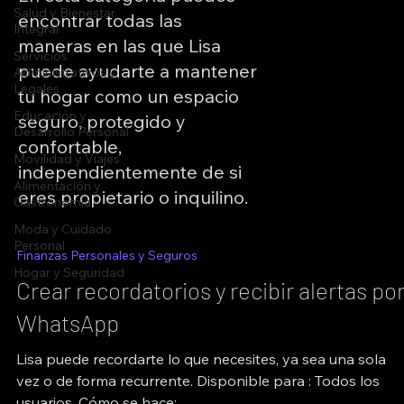
Salud y Bienestar
encontrar todas las
Integral
maneras en las que Lisa
Servicios
puede ayudarte a mantener
Administrativos y
Legales
tu hogar como un espacio
Educación y
seguro, protegido y
Desarrollo Personal
confortable,
Movilidad y Viajes
independientemente de si
Alimentación y
eres propietario o inquilino.
Gastronomía
Moda y Cuidado
Personal
Finanzas Personales y Seguros
Hogar y Seguridad
Crear recordatorios y recibir alertas po
WhatsApp
Lisa puede recordarte lo que necesites, ya sea una sola
vez o de forma recurrente. Disponible para : Todos los
usuarios. Cómo se hace:...