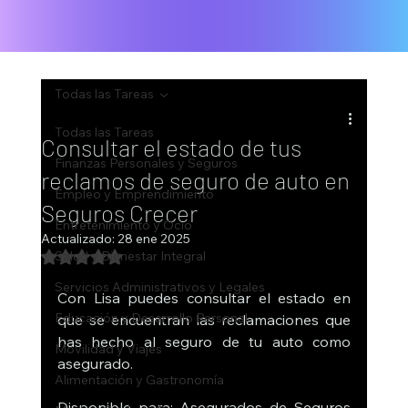
Todas las Tareas
Todas las Tareas
Consultar el estado de tus
Finanzas Personales y Seguros
reclamos de seguro de auto en
Empleo y Emprendimiento
Seguros Crecer
Entretenimiento y Ocio
Actualizado:
28 ene 2025
Obtuvo NaN de 5 estrellas.
Salud y Bienestar Integral
Servicios Administrativos y Legales
Con Lisa puedes consultar el estado en 
Educación y Desarrollo Personal
que se encuentran las reclamaciones que 
has hecho al seguro de tu auto como 
Movilidad y Viajes
asegurado. 
Alimentación y Gastronomía
Disponible para: Asegurados de Seguros 