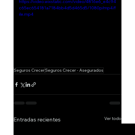
https://video.wixstatic.com/video/4816e6_e4c94
c65ec654181a7184bb4d5d465d5/1080p/mp4/f
ile.mp4
Seguros Crecer
Seguros Crecer - Asegurados
Ver todo
Entradas recientes